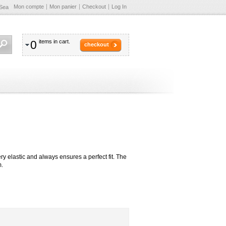
Mon compte
Mon panier
Checkout
Log In
Sea
0
items in cart.
checkout
 elastic and always ensures a perfect fit. The
m.