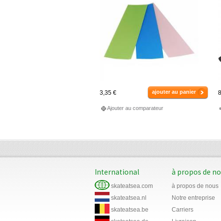
ajouter au panier
3,35 €
8
Ajouter au comparateur
International
à propos de n
skateatsea.com
à propos de nous
skateatsea.nl
Notre entreprise
skateatsea.be
Carriers