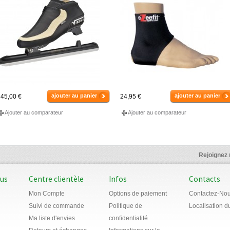
ajouter au panier
ajouter au panier
45,00 €
24,95 €
Ajouter au comparateur
Ajouter au comparateur
Rejoignez
ous
Centre clientèle
Infos
Contacts
Mon Compte
Options de paiement
Contactez-No
Suivi de commande
Politique de
Localisation 
Ma liste d'envies
confidentialité