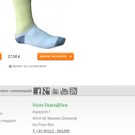
ajouter au panier
27,50 €
Ajouter au comparateur
 notre communauté
Visite Skate@Sea
Parkzicht 7
us
4414 AE Waarde (Zeeland)
du magasin
les Pays-Bas
T. +31 (0)113 - 501299