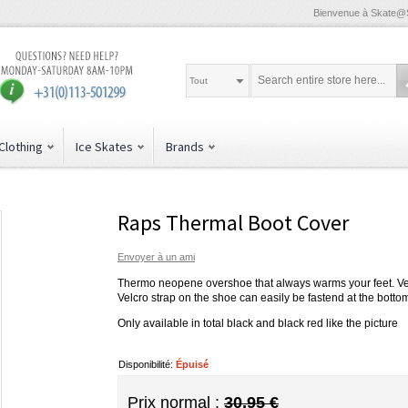
Bienvenue à Skate@
Tout
Clothing
Ice Skates
Brands
Raps Thermal Boot Cover
Envoyer à un ami
Thermo neopene overshoe that always warms your feet. Very
Velcro strap on the shoe can easily be fastend at the botto
Only available in total black and black red like the picture
Disponibilité:
Épuisé
Prix normal :
30,95 €