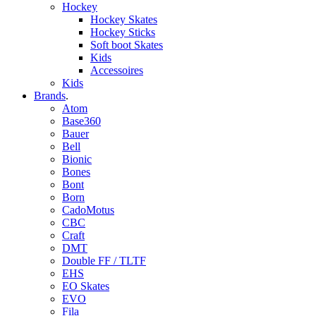
Hockey
Hockey Skates
Hockey Sticks
Soft boot Skates
Kids
Accessoires
Kids
Brands
.
Atom
Base360
Bauer
Bell
Bionic
Bones
Bont
Born
CadoMotus
CBC
Craft
DMT
Double FF / TLTF
EHS
EO Skates
EVO
Fila