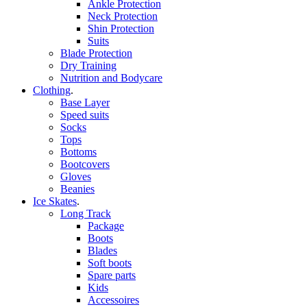
Ankle Protection
Neck Protection
Shin Protection
Suits
Blade Protection
Dry Training
Nutrition and Bodycare
Clothing
.
Base Layer
Speed suits
Socks
Tops
Bottoms
Bootcovers
Gloves
Beanies
Ice Skates
.
Long Track
Package
Boots
Blades
Soft boots
Spare parts
Kids
Accessoires