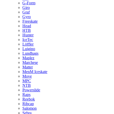
G-Form
Giro
Graf
Gyro
Freeskate
Head
HTB
Hunter
IceTec
Löffler
Luigino
Lundhags
Maplez
Marchese
Matter
MenM Iceskate
Move
MPC
NTB
Powerslide
Raps
Reebok
Ribcap
Salomon
Sebra