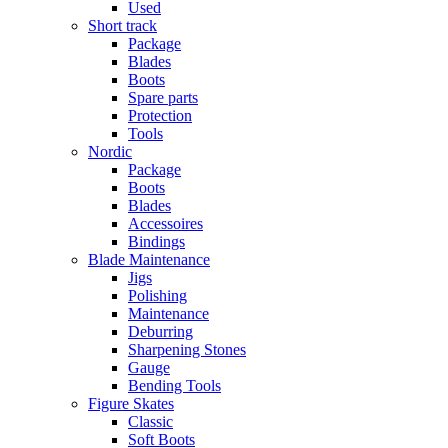
Used
Short track
Package
Blades
Boots
Spare parts
Protection
Tools
Nordic
Package
Boots
Blades
Accessoires
Bindings
Blade Maintenance
Jigs
Polishing
Maintenance
Deburring
Sharpening Stones
Gauge
Bending Tools
Figure Skates
Classic
Soft Boots