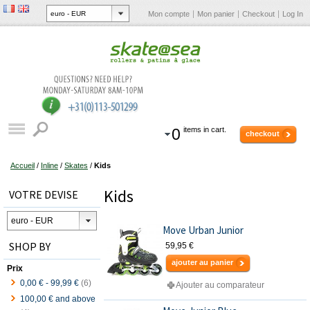
Mon compte
Mon panier
Checkout
Log In
0
items in cart.
checkout
Accueil
/
Inline
/
Skates
/
Kids
Kids
VOTRE DEVISE
Move Urban Junior
SHOP BY
59,95 €
ajouter au panier
Prix
0,00 €
-
99,99 €
(6)
Ajouter au comparateur
100,00 €
and above