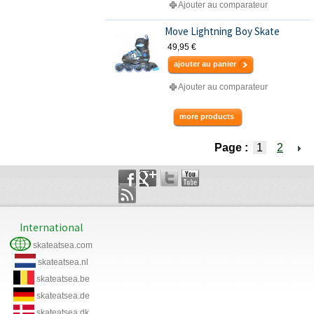
Ajouter au comparateur
Move Lightning Boy Skate
49,95 €
ajouter au panier
Ajouter au comparateur
more products
Page :
1
2
International
skateatsea.com
skateatsea.nl
skateatsea.be
skateatsea.de
skateatsea.dk