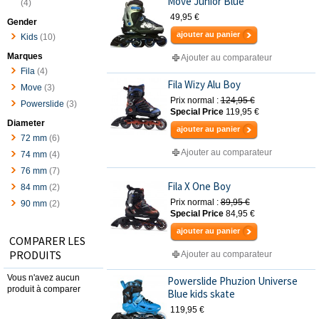
Move Junior Blue
(4)
49,95 €
Gender
ajouter au panier
Kids
(10)
Marques
Ajouter au comparateur
Fila
(4)
Fila Wizy Alu Boy
Move
(3)
Prix normal :
124,95 €
Powerslide
(3)
Special Price
119,95 €
Diameter
ajouter au panier
72 mm
(6)
Ajouter au comparateur
74 mm
(4)
76 mm
(7)
Fila X One Boy
84 mm
(2)
Prix normal :
89,95 €
90 mm
(2)
Special Price
84,95 €
ajouter au panier
COMPARER LES
PRODUITS
Ajouter au comparateur
Vous n'avez aucun
Powerslide Phuzion Universe
produit à comparer
Blue kids skate
119,95 €