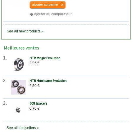
ajouter au panier
Ajouter au comparateur
See all new products »
Meilleures ventes
1
HTB Magic Evolution
2,95 €
2
HTB Hurricane Evolution
2,50 €
3
608 Spacers
0,70 €
See all bestsellers »