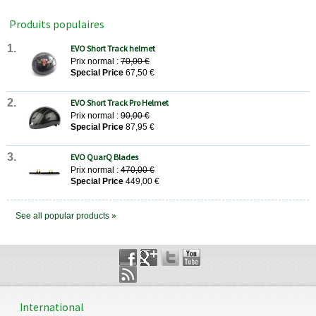
Produits populaires
1
EVO Short Track helmet
Prix normal :
70,00 €
Special Price
67,50 €
2
EVO Short Track Pro Helmet
Prix normal :
90,00 €
Special Price
87,95 €
3
EVO QuarQ Blades
Prix normal :
470,00 €
Special Price
449,00 €
See all popular products »
International