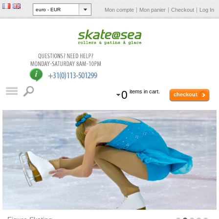
Mon compte
Mon panier
Checkout
Log In
0
items in cart.
checkout