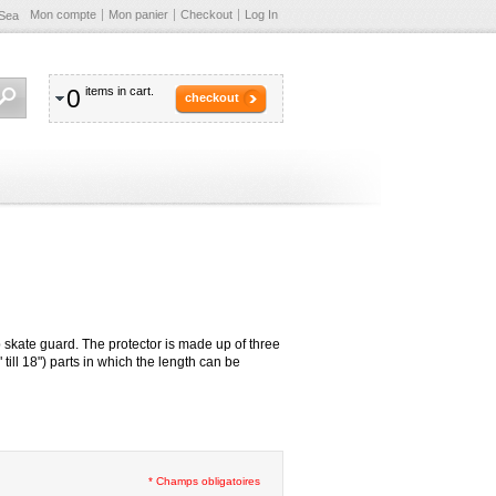
Mon compte
Mon panier
Checkout
Log In
Sea
0
items in cart.
checkout
p skate guard. The protector is made up of three
 till 18") parts in which the length can be
* Champs obligatoires