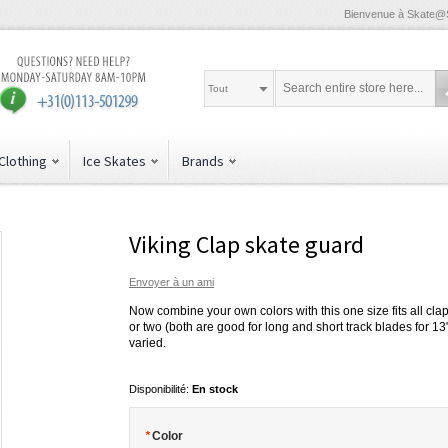
Bienvenue à Skate@
Tout
Clothing
Ice Skates
Brands
Viking Clap skate guard
Envoyer à un ami
Now combine your own colors with this one size fits all cla
or two (both are good for long and short track blades for 13"
varied.
Disponibilité:
En stock
*
Color