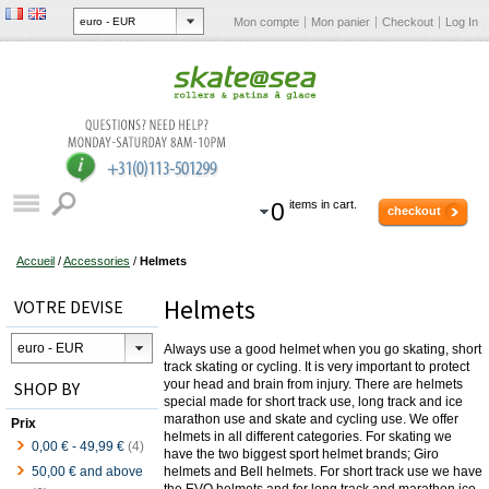
Mon compte
Mon panier
Checkout
Log In
0
items in cart.
checkout
Accueil
/
Accessories
/
Helmets
Helmets
VOTRE DEVISE
Always use a good helmet when you go skating, short
track skating or cycling. It is very important to protect
your head and brain from injury. There are helmets
SHOP BY
special made for short track use, long track and ice
marathon use and skate and cycling use. We offer
Prix
helmets in all different categories. For skating we
0,00 €
-
49,99 €
(4)
have the two biggest sport helmet brands; Giro
50,00 €
and above
helmets and Bell helmets. For short track use we have
the EVO helmets and for long track and marathon ice