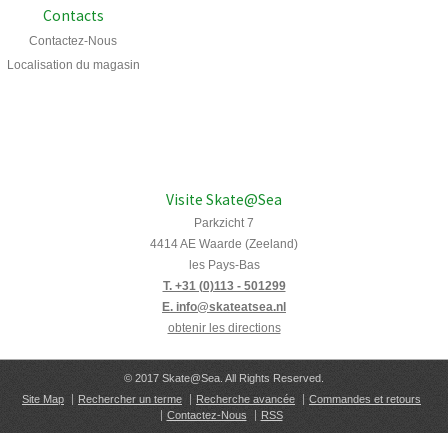
Contacts
Contactez-Nous
Localisation du magasin
Visite Skate@Sea
Parkzicht 7
4414 AE Waarde (Zeeland)
les Pays-Bas
T. +31 (0)113 - 501299
E. info@skateatsea.nl
obtenir les directions
© 2017 Skate@Sea. All Rights Reserved.
Site Map
Rechercher un terme
Recherche avancée
Commandes et retours
Contactez-Nous
RSS