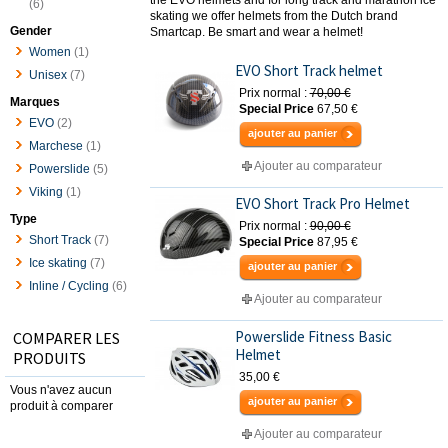
(6)
skating we offer helmets from the Dutch brand
Gender
Smartcap. Be smart and wear a helmet!
Women
(1)
EVO Short Track helmet
Unisex
(7)
Prix normal :
70,00 €
Marques
Special Price
67,50 €
EVO
(2)
ajouter au panier
Marchese
(1)
Ajouter au comparateur
Powerslide
(5)
Viking
(1)
EVO Short Track Pro Helmet
Type
Prix normal :
90,00 €
Short Track
(7)
Special Price
87,95 €
Ice skating
(7)
ajouter au panier
Inline / Cycling
(6)
Ajouter au comparateur
Powerslide Fitness Basic
COMPARER LES
Helmet
PRODUITS
35,00 €
Vous n'avez aucun
ajouter au panier
produit à comparer
Ajouter au comparateur