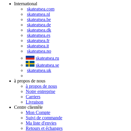
International
skateatsea.com
skateatsea.nl
skateatsea.be
skateatsea.de
skateatsea.dk
skateatsea.es
skateatsea.fr
skateatsea.it
skateatsea.no
skateatsea.ru
skateatsea.se
skateatsea.uk
à propos de nous
à propos de nous
Notre entreprise
Carriers
Livraison
Centre clientèle
Mon Compte
Suivi de commande
Ma liste d'envies
Retours et échanges