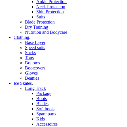
Ankle Protection
Neck Protection
Shin Protection
Suits
Blade Protection
Dry Training
Nutrition and Bodycare
Clothing
.
Base Layer
Speed suits
Socks
Tops
Bottoms
Bootcovers
Gloves
Beanies
Ice Skates
.
Long Track
Package
Boots
Blades
Soft boots
Spare parts
Kids
Accessoires