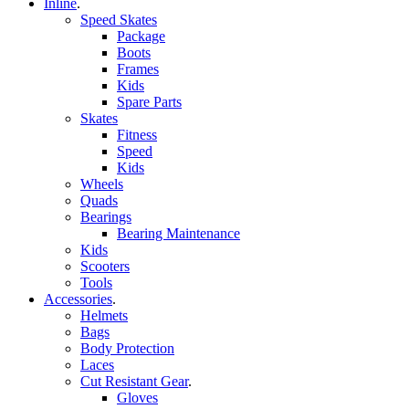
Inline
.
Speed Skates
Package
Boots
Frames
Kids
Spare Parts
Skates
Fitness
Speed
Kids
Wheels
Quads
Bearings
Bearing Maintenance
Kids
Scooters
Tools
Accessories
.
Helmets
Bags
Body Protection
Laces
Cut Resistant Gear
.
Gloves