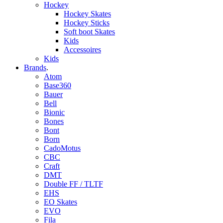
Hockey
Hockey Skates
Hockey Sticks
Soft boot Skates
Kids
Accessoires
Kids
Brands
.
Atom
Base360
Bauer
Bell
Bionic
Bones
Bont
Born
CadoMotus
CBC
Craft
DMT
Double FF / TLTF
EHS
EO Skates
EVO
Fila