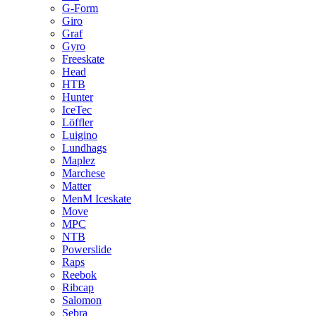
G-Form
Giro
Graf
Gyro
Freeskate
Head
HTB
Hunter
IceTec
Löffler
Luigino
Lundhags
Maplez
Marchese
Matter
MenM Iceskate
Move
MPC
NTB
Powerslide
Raps
Reebok
Ribcap
Salomon
Sebra