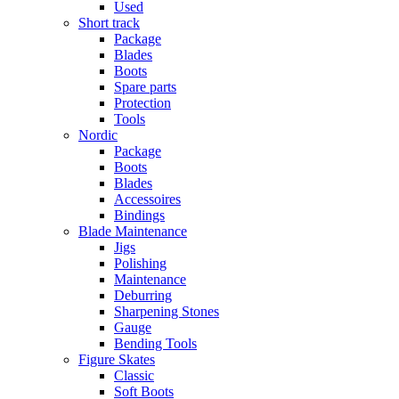
Used
Short track
Package
Blades
Boots
Spare parts
Protection
Tools
Nordic
Package
Boots
Blades
Accessoires
Bindings
Blade Maintenance
Jigs
Polishing
Maintenance
Deburring
Sharpening Stones
Gauge
Bending Tools
Figure Skates
Classic
Soft Boots