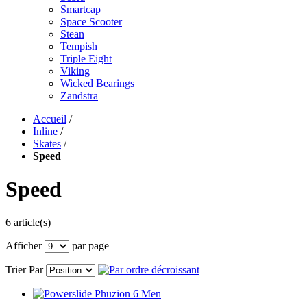
Smartcap
Space Scooter
Stean
Tempish
Triple Eight
Viking
Wicked Bearings
Zandstra
Accueil
/
Inline
/
Skates
/
Speed
Speed
6 article(s)
Afficher
par page
Trier Par