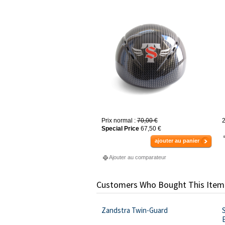
Prix normal :
70,00 €
2
Special Price
67,50 €
ajouter au panier
Ajouter au comparateur
Customers Who Bought This Item
Zandstra Twin-Guard
S
E