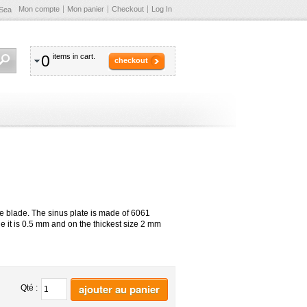
Mon compte
Mon panier
Checkout
Log In
Sea
0
items in cart.
checkout
ce blade. The sinus plate is made of 6061
 it is 0.5 mm and on the thickest size 2 mm
ajouter au panier
Qté :