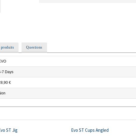
 produits
Questions
EVO
5-7 Days
28,90 €
Non
vo ST Jig
Evo ST Cups Angled