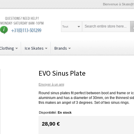
Bienvenue à Skate@
Tout
Clothing
Ice Skates
Brands
EVO Sinus Plate
Envoyer à un ami
Round sinus plates fit perfect between boot and frame or i
aluminium and has a diameter of 30mm, on the thinnest side
this makes an angel of 3 degrees. Set of two sinus rings.
Disponibilité:
En stock
28,90 €