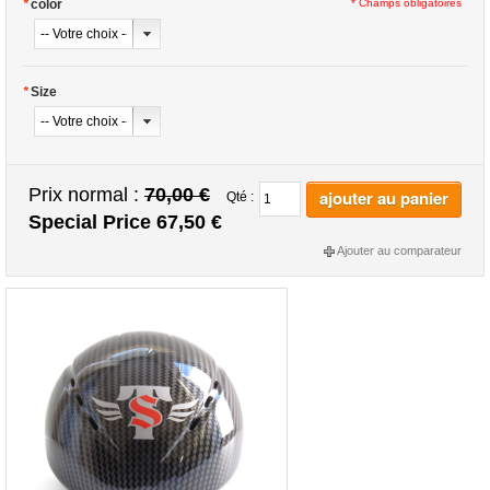
*
color
* Champs obligatoires
*
Size
Prix normal :
70,00 €
ajouter au panier
Qté :
Special Price
67,50 €
Ajouter au comparateur