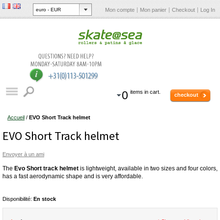
Mon compte
Mon panier
Checkout
Log In
0
items in cart.
checkout
Accueil
/
EVO Short Track helmet
EVO Short Track helmet
Envoyer à un ami
The
Evo Short track helmet
is lightweight, available in two sizes and four colors,
has a fast aerodynamic shape and is very affordable.
Disponibilité:
En stock