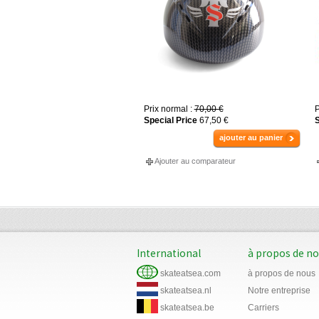
Prix normal :
70,00 €
P
Special Price
67,50 €
S
ajouter au panier
Ajouter au comparateur
International
à propos de n
skateatsea.com
à propos de nous
skateatsea.nl
Notre entreprise
skateatsea.be
Carriers