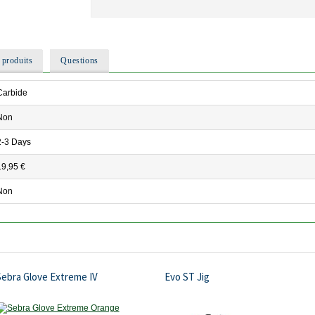
 produits
Questions
Carbide
Non
2-3 Days
19,95 €
Non
Sebra Glove Extreme IV
Evo ST Jig