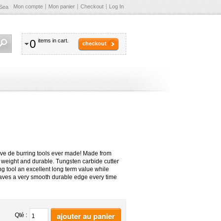
Mon compte
Mon panier
Checkout
Log In
Sea
0
items in cart.
checkout
tive de burring tools ever made! Made from
ht weight and durable. Tungsten carbide cutter
ng tool an excellent long term value while
Leaves a very smooth durable edge every time
ajouter au panier
Qté :