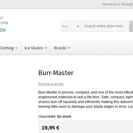
Bienvenue à Skate@
Tout
Clothing
Ice Skates
Brands
Burr-Master
Envoyer à un ami
Burr-Master is precise, compact, and one of the most effec
engineered materials to last a life time. Safe, compact, lig
shaves burr off squarely and efficiently making this deburri
leaving little room to damage your blade edges in error. 
Disponibilité:
En stock
19,95 €