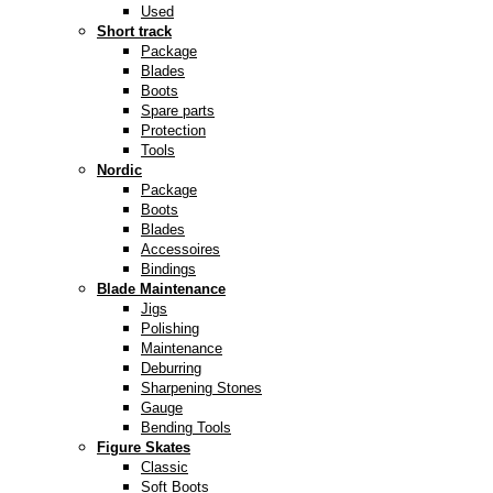
Used
Short track
Package
Blades
Boots
Spare parts
Protection
Tools
Nordic
Package
Boots
Blades
Accessoires
Bindings
Blade Maintenance
Jigs
Polishing
Maintenance
Deburring
Sharpening Stones
Gauge
Bending Tools
Figure Skates
Classic
Soft Boots