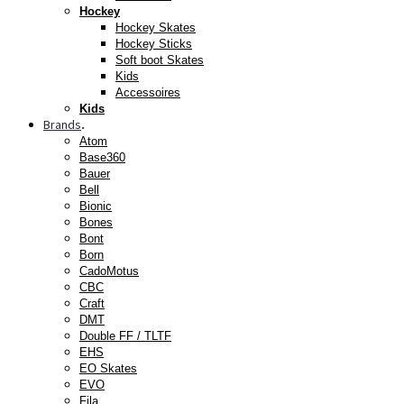
Hockey
Hockey Skates
Hockey Sticks
Soft boot Skates
Kids
Accessoires
Kids
Brands
.
Atom
Base360
Bauer
Bell
Bionic
Bones
Bont
Born
CadoMotus
CBC
Craft
DMT
Double FF / TLTF
EHS
EO Skates
EVO
Fila