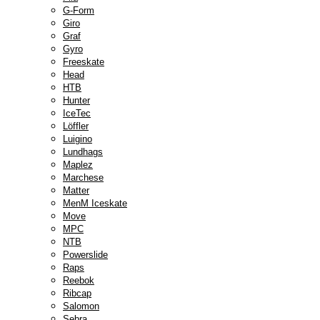
G-Form
Giro
Graf
Gyro
Freeskate
Head
HTB
Hunter
IceTec
Löffler
Luigino
Lundhags
Maplez
Marchese
Matter
MenM Iceskate
Move
MPC
NTB
Powerslide
Raps
Reebok
Ribcap
Salomon
Sebra