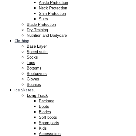
Ankle Protection
Neck Protection
Shin Protection
Suits
Blade Protection
Dry Training
Nutrition and Bodycare
Clothing
.
Base Layer
Speed suits
Socks
Tops
Bottoms
Bootcovers
Gloves
Beanies
Ice Skates
.
Long Track
Package
Boots
Blades
Soft boots
Spare parts
Kids
Accessoires