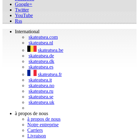
Google+
Twitter
YouTube
Rss
International
skateatsea.com
skateatsea.nl
skateatsea.be
skateatsea.de
skateatsea.dk
skateatsea.es
skateatsea.fr
skateatsea.it
skateatsea.no
skateatsea.ru
skateatsea.se
skateatsea.uk
à propos de nous
à propos de nous
Notre entreprise
Carriers
Livraison