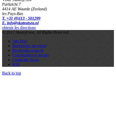
Parkzicht 7
4414 AE Waarde (Zeeland)
les Pays-Bas
T. +31 (0)113 - 501299
E. info@skateatsea.nl
obtenir les directions
© 2017 Skate@Sea. All Rights Reserved.
Site Map
Rechercher un terme
Recherche avancée
Commandes et retours
Contactez-Nous
RSS
Back to top