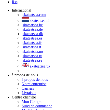
Rss
International
skateatsea.com
skateatsea.nl
skateatsea.be
skateatsea.de
skateatsea.dk
skateatsea.es
skateatsea.fr
skateatsea.it
skateatsea.no
skateatsea.ru
skateatsea.se
skateatsea.uk
à propos de nous
à propos de nous
Notre entreprise
Carriers
Livraison
Centre clientèle
Mon Compte
Suivi de commande