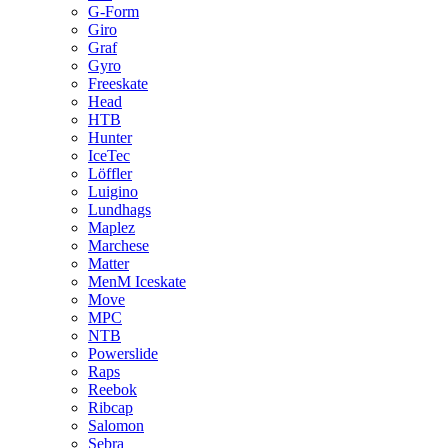
G-Form
Giro
Graf
Gyro
Freeskate
Head
HTB
Hunter
IceTec
Löffler
Luigino
Lundhags
Maplez
Marchese
Matter
MenM Iceskate
Move
MPC
NTB
Powerslide
Raps
Reebok
Ribcap
Salomon
Sebra