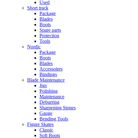
Used
Short track
Package
Blades
Boots
Spare parts
Protection
Tools
Nordic
Package
Boots
Blades
Accessoires
Bindings
Blade Maintenance
Jigs
Polishing
Maintenance
Deburring
Sharpening Stones
Gauge
Bending Tools
Figure Skates
Classic
Soft Boots