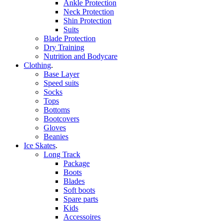
Ankle Protection
Neck Protection
Shin Protection
Suits
Blade Protection
Dry Training
Nutrition and Bodycare
Clothing
.
Base Layer
Speed suits
Socks
Tops
Bottoms
Bootcovers
Gloves
Beanies
Ice Skates
.
Long Track
Package
Boots
Blades
Soft boots
Spare parts
Kids
Accessoires