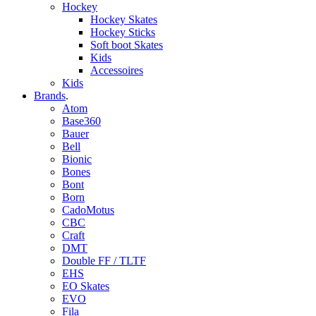
Hockey
Hockey Skates
Hockey Sticks
Soft boot Skates
Kids
Accessoires
Kids
Brands
.
Atom
Base360
Bauer
Bell
Bionic
Bones
Bont
Born
CadoMotus
CBC
Craft
DMT
Double FF / TLTF
EHS
EO Skates
EVO
Fila