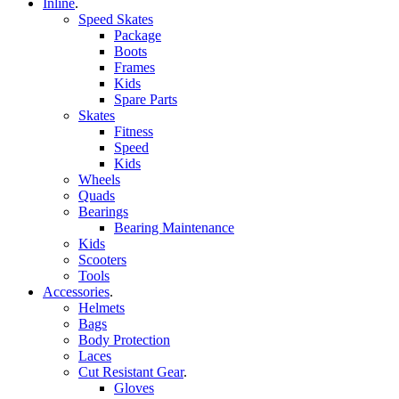
Inline
.
Speed Skates
Package
Boots
Frames
Kids
Spare Parts
Skates
Fitness
Speed
Kids
Wheels
Quads
Bearings
Bearing Maintenance
Kids
Scooters
Tools
Accessories
.
Helmets
Bags
Body Protection
Laces
Cut Resistant Gear
.
Gloves