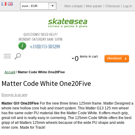
Mon compte
Mon panier
Checkout
Log In
0
items in cart.
checkout
Accueil
/
Matter Code White One20Five
Matter Code White One20Five
Envoyer à un ami
Matter G!# One20Five
For the new three times 125mm frame. Matter Designed a
whole new hollow core hub and insert system. This Matter G13 125 mm wheel
has the same outer PU material like the Matter Code White. It offers much grip,
great roll and is really easy in cornering. The 125mm Code White offers the best
gripp of all Matters 125mm wheels because of the wide PU shape and wide
inner core. Made for Track!