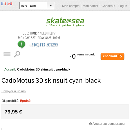
Mon compte
Mon panier
Checkout
Log In
0
items in cart.
checkout
Accueil
/
CadoMotus 3D skinsuit cyan-black
CadoMotus 3D skinsuit cyan-black
Envoyer à un ami
Disponibilité:
Épuisé
79,95 €
Ajouter au comparateur