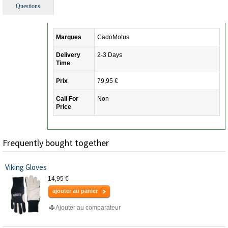
Questions
Marques
CadoMotus
Delivery
2-3 Days
Time
Prix
79,95 €
Call For
Non
Price
Frequently bought together
Viking Gloves
14,95 €
ajouter au panier
Ajouter au comparateur