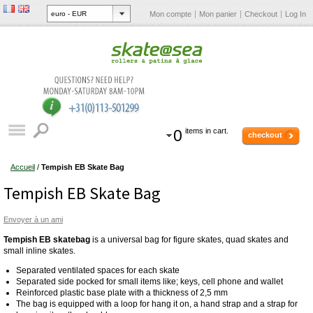
Mon compte
Mon panier
Checkout
Log In
0
items in cart.
checkout
Accueil
/
Tempish EB Skate Bag
Tempish EB Skate Bag
Envoyer à un ami
Tempish EB skatebag
is a universal bag for figure skates, quad skates and
small inline skates.
Separated ventilated spaces for each skate
Separated side pocked for small items like; keys, cell phone and wallet
Reinforced plastic base plate with a thickness of 2,5 mm
The bag is equipped with a loop for hang it on, a hand strap and a strap for