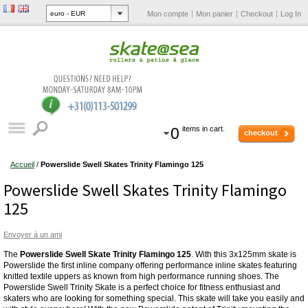
Mon compte
Mon panier
Checkout
Log In
0
items in cart.
checkout
Accueil
/
Powerslide Swell Skates Trinity Flamingo 125
Powerslide Swell Skates Trinity Flamingo
125
Envoyer à un ami
The
Powerslide Swell Skate Trinity Flamingo 125
. With this 3x125mm skate is
Powerslide the first inline company offering performance inline skates featuring
knitted textile uppers as known from high performance running shoes. The
Powerslide Swell Trinity Skate is a perfect choice for fitness enthusiast and
skaters who are looking for something special. This skate will take you easily and