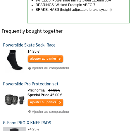
WHEELS: Powerslide Infinity Swell 125mm 83A
BEARINGS: Wicked Freespin ABEC 7
BRAKE: HABS (height adjustable brake system)
Frequently bought together
Powerslide Skate Sock- Race
14,95 €
ajouter au panier
Ajouter au comparateur
Powerslide Pro Protection set
Prix normal :
47,99 €
Special Price
45,00 €
ajouter au panier
Ajouter au comparateur
G-Form PRO-X KNEE PADS
74,95 €