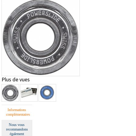
Plus de vues
Informations
complémentaires
Nous vous
recommandons
également