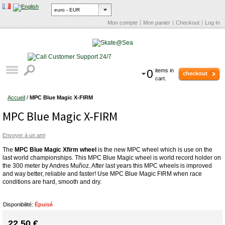
Mon compte
Mon panier
Checkout
Log In
0
items in
checkout
cart.
Accueil
/
MPC Blue Magic X-FIRM
MPC Blue Magic X-FIRM
Envoyer à un ami
The
MPC Blue Magic Xfirm wheel
is the new MPC wheel which is use on the
last world championships. This MPC Blue Magic wheel is world record holder on
the 300 meter by Andres Muñoz. After last years this MPC wheels is improved
and way better, reliable and faster! Use MPC Blue Magic FIRM when race
conditions are hard, smooth and dry.
Disponibilité:
Épuisé
22,50 €