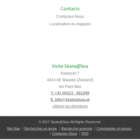
Contacts
Contactez-Nous
Localisation du magasin
Visite Skate@Sea
Parkzicht 7
4414 AE Waarde (Zeeland)
les Pays-Bas
T. +31 (0)113 - 501299
E. info@skateatsea.nl
obtenir les directions
© 2017 Skate@Sea. All Rights Reserved.
Site Map
Rechercher un terme
Recherche avancée
Commandes et retours
Contactez-Nous
RSS