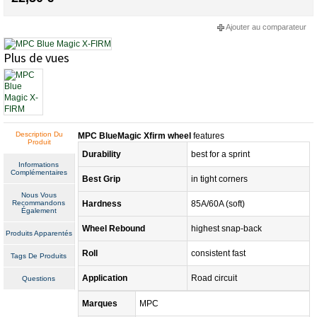
Ajouter au comparateur
Plus de vues
Description Du
MPC BlueMagic Xfirm wheel
features
Produit
Durability
best for a sprint
Informations
Complémentaires
Best Grip
in tight corners
Nous Vous
Recommandons
Hardness
85A/60A (soft)
Également
Wheel Rebound
highest snap-back
Produits Apparentés
Roll
consistent fast
Tags De Produits
Application
Road circuit
Questions
Marques
MPC