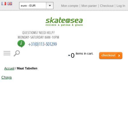
Mon compte
Mon panier
Checkout
Log In
0
items in cart.
checkout
Accueil
/
Maat Tabellen
Chaya