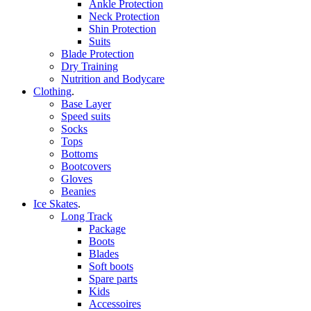
Ankle Protection
Neck Protection
Shin Protection
Suits
Blade Protection
Dry Training
Nutrition and Bodycare
Clothing
.
Base Layer
Speed suits
Socks
Tops
Bottoms
Bootcovers
Gloves
Beanies
Ice Skates
.
Long Track
Package
Boots
Blades
Soft boots
Spare parts
Kids
Accessoires