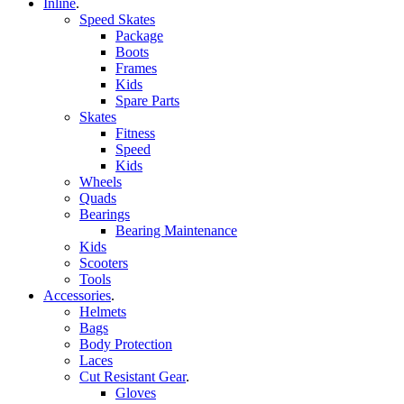
Inline
.
Speed Skates
Package
Boots
Frames
Kids
Spare Parts
Skates
Fitness
Speed
Kids
Wheels
Quads
Bearings
Bearing Maintenance
Kids
Scooters
Tools
Accessories
.
Helmets
Bags
Body Protection
Laces
Cut Resistant Gear
.
Gloves