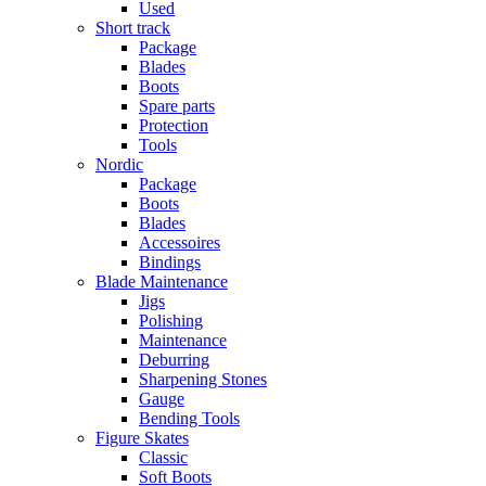
Used
Short track
Package
Blades
Boots
Spare parts
Protection
Tools
Nordic
Package
Boots
Blades
Accessoires
Bindings
Blade Maintenance
Jigs
Polishing
Maintenance
Deburring
Sharpening Stones
Gauge
Bending Tools
Figure Skates
Classic
Soft Boots