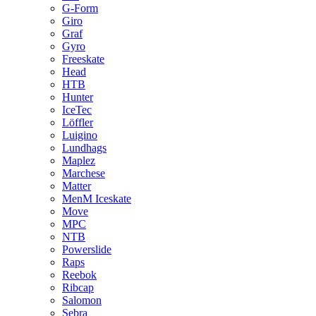
G-Form
Giro
Graf
Gyro
Freeskate
Head
HTB
Hunter
IceTec
Löffler
Luigino
Lundhags
Maplez
Marchese
Matter
MenM Iceskate
Move
MPC
NTB
Powerslide
Raps
Reebok
Ribcap
Salomon
Sebra