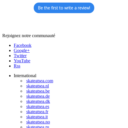
Be the first to write a review!
Rejoignez notre communauté
Facebook
Google+
Twitter
YouTube
Rss
International
skateatsea.com
skateatsea.nl
skateatsea.be
skateatsea.de
skateatsea.dk
skateatsea.es
skateatsea.fr
skateatsea.it
skateatsea.no
skateatsea.ru