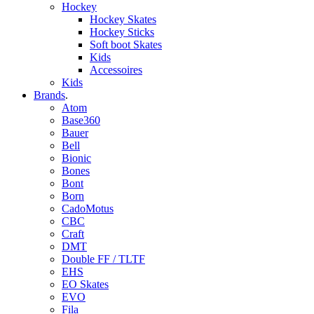
Hockey
Hockey Skates
Hockey Sticks
Soft boot Skates
Kids
Accessoires
Kids
Brands
.
Atom
Base360
Bauer
Bell
Bionic
Bones
Bont
Born
CadoMotus
CBC
Craft
DMT
Double FF / TLTF
EHS
EO Skates
EVO
Fila