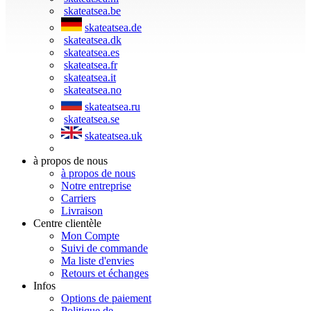
skateatsea.be
skateatsea.de
skateatsea.dk
skateatsea.es
skateatsea.fr
skateatsea.it
skateatsea.no
skateatsea.ru
skateatsea.se
skateatsea.uk
à propos de nous
à propos de nous
Notre entreprise
Carriers
Livraison
Centre clientèle
Mon Compte
Suivi de commande
Ma liste d'envies
Retours et échanges
Infos
Options de paiement
Politique de