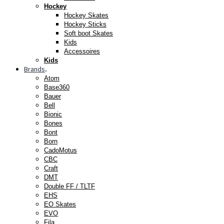
Hockey
Hockey Skates
Hockey Sticks
Soft boot Skates
Kids
Accessoires
Kids
Brands
.
Atom
Base360
Bauer
Bell
Bionic
Bones
Bont
Born
CadoMotus
CBC
Craft
DMT
Double FF / TLTF
EHS
EO Skates
EVO
Fila