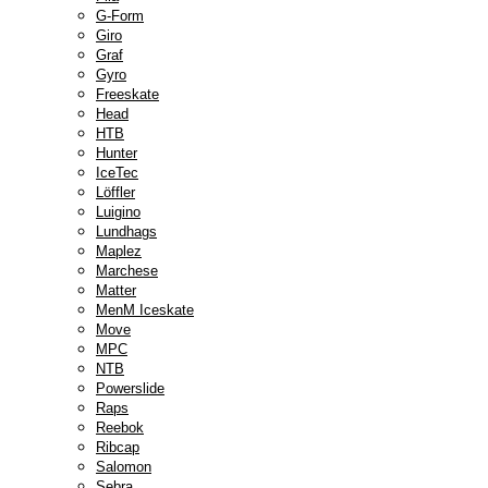
G-Form
Giro
Graf
Gyro
Freeskate
Head
HTB
Hunter
IceTec
Löffler
Luigino
Lundhags
Maplez
Marchese
Matter
MenM Iceskate
Move
MPC
NTB
Powerslide
Raps
Reebok
Ribcap
Salomon
Sebra