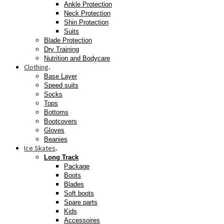
Ankle Protection
Neck Protection
Shin Protection
Suits
Blade Protection
Dry Training
Nutrition and Bodycare
Clothing
.
Base Layer
Speed suits
Socks
Tops
Bottoms
Bootcovers
Gloves
Beanies
Ice Skates
.
Long Track
Package
Boots
Blades
Soft boots
Spare parts
Kids
Accessoires