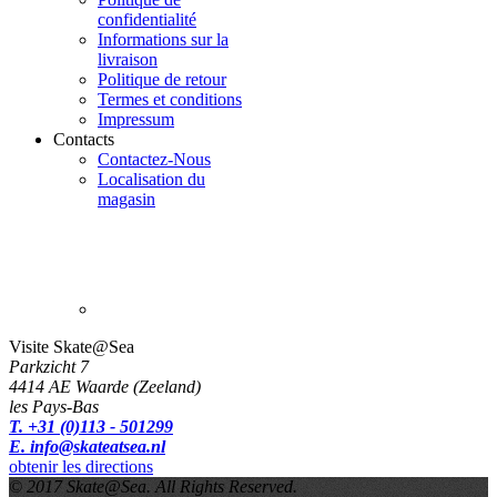
confidentialité
Informations sur la
livraison
Politique de retour
Termes et conditions
Impressum
Contacts
Contactez-Nous
Localisation du
magasin
Visite Skate@Sea
Parkzicht 7
4414 AE Waarde (Zeeland)
les Pays-Bas
T. +31 (0)113 - 501299
E. info@skateatsea.nl
obtenir les directions
© 2017 Skate@Sea. All Rights Reserved.