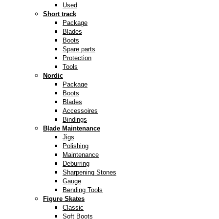
Used
Short track
Package
Blades
Boots
Spare parts
Protection
Tools
Nordic
Package
Boots
Blades
Accessoires
Bindings
Blade Maintenance
Jigs
Polishing
Maintenance
Deburring
Sharpening Stones
Gauge
Bending Tools
Figure Skates
Classic
Soft Boots