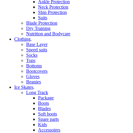
Ankle Protection
Neck Protection
Shin Protection
Suits
Blade Protection
Dry Training
Nutrition and Bodycare
Clothing
.
Base Layer
Speed suits
Socks
Tops
Bottoms
Bootcovers
Gloves
Beanies
Ice Skates
.
Long Track
Package
Boots
Blades
Soft boots
Spare parts
Kids
Accessoires