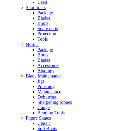
Used
Short track
Package
Blades
Boots
Spare parts
Protection
Tools
Nordic
Package
Boots
Blades
Accessoires
Bindings
Blade Maintenance
Jigs
Polishing
Maintenance
Deburring
Sharpening Stones
Gauge
Bending Tools
Figure Skates
Classic
Soft Boots