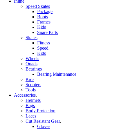
Inline
.
Speed Skates
Package
Boots
Frames
Kids
Spare Parts
Skates
Fitness
Speed
Kids
Wheels
Quads
Bearings
Bearing Maintenance
Kids
Scooters
Tools
Accessories
.
Helmets
Bags
Body Protection
Laces
Cut Resistant Gear
.
Gloves