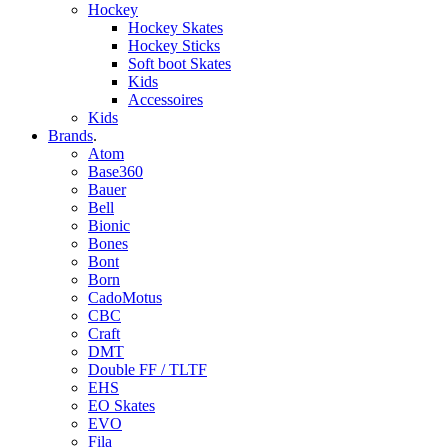
Hockey
Hockey Skates
Hockey Sticks
Soft boot Skates
Kids
Accessoires
Kids
Brands
.
Atom
Base360
Bauer
Bell
Bionic
Bones
Bont
Born
CadoMotus
CBC
Craft
DMT
Double FF / TLTF
EHS
EO Skates
EVO
Fila