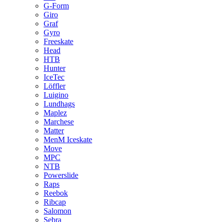
G-Form
Giro
Graf
Gyro
Freeskate
Head
HTB
Hunter
IceTec
Löffler
Luigino
Lundhags
Maplez
Marchese
Matter
MenM Iceskate
Move
MPC
NTB
Powerslide
Raps
Reebok
Ribcap
Salomon
Sebra