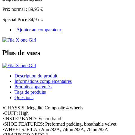
Prix normal :
89,95 €
Special Price
84,95 €
|
Ajouter au comparateur
Plus de vues
Description du produit
Informations complémentaires
Produits apparentés
Tags de produits
Questions
•CHASSIS: Megalite Composite 4 wheels
•CUFF: High
•INSTEP BAND: Velcro band
•SHOE FEATURES: Preformed padding, breathable velvet
•WHEELS: FILA 72mm/82A, 74mm/82A, 76mm/82A
•BEARINGS: ABEC 3