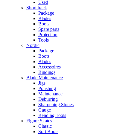
Used
Short track
Package
Blades
Boots
Spare parts
Protection
Tools
Nordic
Package
Boots
Blades
Accessoires
Bindings
Blade Maintenance
Jigs
Polishing
Maintenance
Deburring
Sharpening Stones
Gauge
Bending Tools
Figure Skates
Classic
Soft Boots