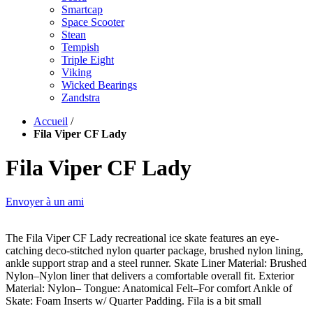
Smartcap
Space Scooter
Stean
Tempish
Triple Eight
Viking
Wicked Bearings
Zandstra
Accueil
/
Fila Viper CF Lady
Fila Viper CF Lady
Envoyer à un ami
The Fila Viper CF Lady recreational ice skate features an eye-
catching deco-stitched nylon quarter package, brushed nylon lining,
ankle support strap and a steel runner. Skate Liner Material: Brushed
Nylon–Nylon liner that delivers a comfortable overall fit. Exterior
Material: Nylon– Tongue: Anatomical Felt–For comfort Ankle of
Skate: Foam Inserts w/ Quarter Padding. Fila is a bit small