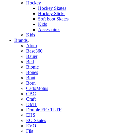
Hockey
Hockey Skates
Hockey Sticks
Soft boot Skates
Kids
Accessoires
Kids
Brands
.
Atom
Base360
Bauer
Bell
Bionic
Bones
Bont
Born
CadoMotus
CBC
Craft
DMT
Double FF / TLTF
EHS
EO Skates
EVO
Fila