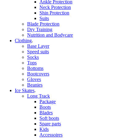
Ankle Protection
Neck Protection
Shin Protection
Suits
Blade Protection
Dry Training
Nutrition and Bodycare
Clothing
.
Base Layer
Speed suits
Socks
Tops
Bottoms
Bootcovers
Gloves
Beanies
Ice Skates
.
Long Track
Package
Boots
Blades
Soft boots
Spare parts
Kids
Accessoires