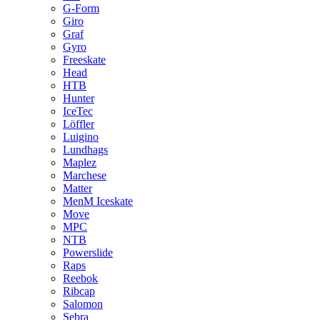
G-Form
Giro
Graf
Gyro
Freeskate
Head
HTB
Hunter
IceTec
Löffler
Luigino
Lundhags
Maplez
Marchese
Matter
MenM Iceskate
Move
MPC
NTB
Powerslide
Raps
Reebok
Ribcap
Salomon
Sebra