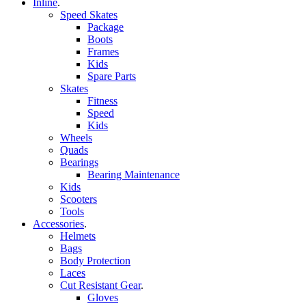
Inline
.
Speed Skates
Package
Boots
Frames
Kids
Spare Parts
Skates
Fitness
Speed
Kids
Wheels
Quads
Bearings
Bearing Maintenance
Kids
Scooters
Tools
Accessories
.
Helmets
Bags
Body Protection
Laces
Cut Resistant Gear
.
Gloves