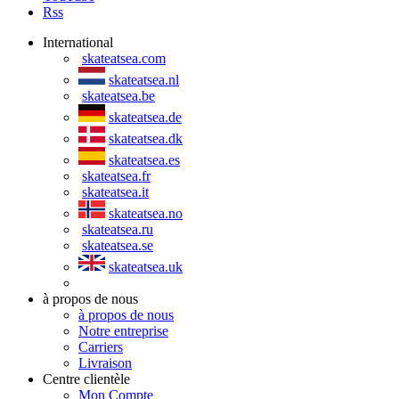
Rss
International
skateatsea.com
skateatsea.nl
skateatsea.be
skateatsea.de
skateatsea.dk
skateatsea.es
skateatsea.fr
skateatsea.it
skateatsea.no
skateatsea.ru
skateatsea.se
skateatsea.uk
à propos de nous
à propos de nous
Notre entreprise
Carriers
Livraison
Centre clientèle
Mon Compte