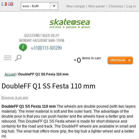
Mon compte
Mon panier
Checkout
Log In
0
items in cart.
checkout
Accueil
/
DoubleFF Q1 SS Festa 110 mm
DoubleFF Q1 SS Festa 110 mm
Envoyer à un ami
DoubleFF Q1 SS Festa 110 mm
The wheels are double poured (with two layers
material). The inner material is soft and the outer hard. The advantage of the
double pour is that you can push harder and the wheels have a better grip and
rebound. This DoubleFF Q1 SS Festa wheel is made for short distance and
certainly for the road and track. The DoubleFF wheels are available in small and
big hub. The smal hub offers more grip, the big hub a lighter wheel and a better
rol.