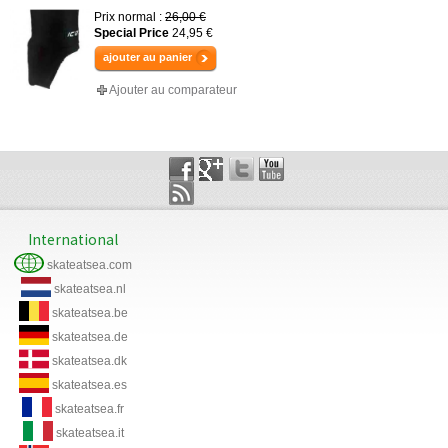
Prix normal :
26,00 €
Special Price
24,95 €
ajouter au panier
Ajouter au comparateur
International
skateatsea.com
skateatsea.nl
skateatsea.be
skateatsea.de
skateatsea.dk
skateatsea.es
skateatsea.fr
skateatsea.it