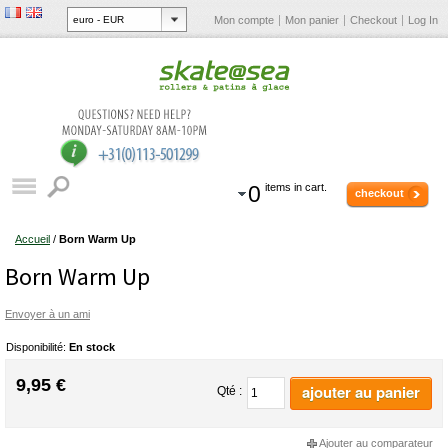
Mon compte
Mon panier
Checkout
Log In
0
items in cart.
checkout
Accueil
/
Born Warm Up
Born Warm Up
Envoyer à un ami
Disponibilité:
En stock
9,95 €
ajouter au panier
Qté :
Ajouter au comparateur