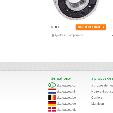
ajouter au panier
6,50 €
6
Ajouter au comparateur
International
à propos de
skateatsea.com
à propos de no
skateatsea.nl
Notre entrepris
skateatsea.be
Carriers
skateatsea.de
Livraison
skateatsea.dk