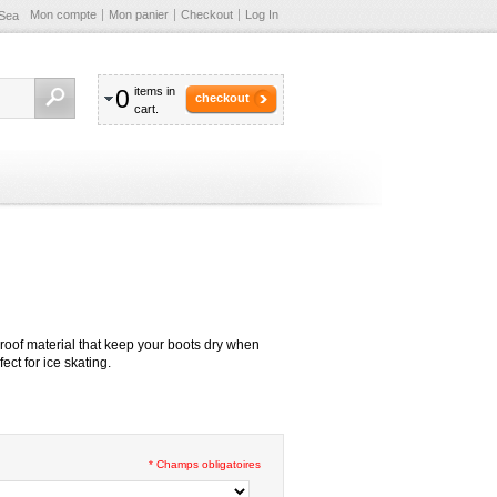
Mon compte
Mon panier
Checkout
Log In
Sea
0
items in
checkout
cart.
roof material that keep your boots dry when
ect for ice skating.
* Champs obligatoires