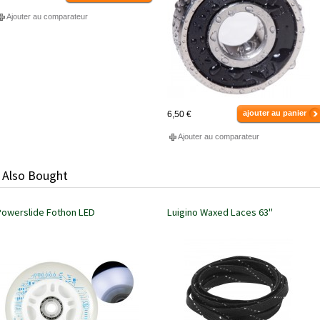
Ajouter au comparateur
ajouter au panier
6,50 €
Ajouter au comparateur
 Also Bought
Powerslide Fothon LED
Luigino Waxed Laces 63"