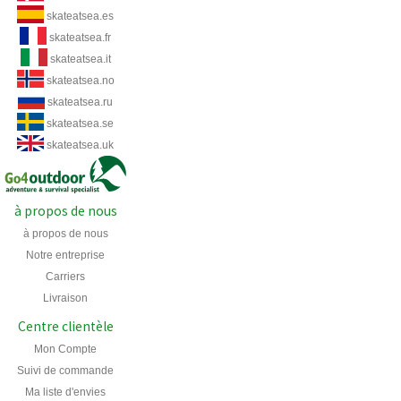
skateatsea.es
skateatsea.fr
skateatsea.it
skateatsea.no
skateatsea.ru
skateatsea.se
skateatsea.uk
à propos de nous
à propos de nous
Notre entreprise
Carriers
Livraison
Centre clientèle
Mon Compte
Suivi de commande
Ma liste d'envies